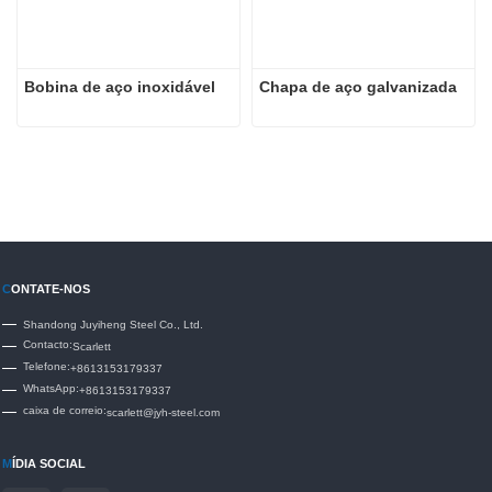
Bobina de aço inoxidável
Chapa de aço galvanizada
C
ONTATE-NOS
Shandong Juyiheng Steel Co., Ltd.
Contacto:
Scarlett
Telefone:
+8613153179337
WhatsApp:
+8613153179337
caixa de correio:
scarlett@jyh-steel.com
M
ÍDIA SOCIAL