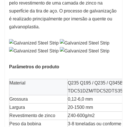
pelo revestimento de uma camada de zinco na
3. Boa processabilidade: Tiras de aço
superfície da tira de aço. O processo de galvanização
galvanizado podem ser processadas e
é realizado principalmente por imersão a quente ou
formadas por laminação a frio, corte,
galvanoplastia.
cisalhamento, etc.
4. Boa estabilidade térmica: A tira de aço
galvanizado tem boa resistência a altas
temperaturas e pode manter um desempenho
estável em ambientes de alta temperatura.
Parâmetros do produto
5. Fácil de detectar: ​​As tiras de aço galvanizado
podem ser inspecionadas visualmente ou
Material
Q235 Q195 / Q235 / Q345B
simplesmente para verificar a presença de uma
TDC51DZM/TDC52DTS350G
camada galvanizada em sua superfície,
Grossura
0,12-6,0 mm
facilitando a execução do controle de
Largura
20-1500 mm
qualidade.
Revestimento de zinco
Z40-600g/m2
Peso da bobina
3-8 toneladas ou conforme e