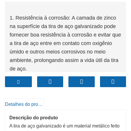
1. Resistência à corrosão: A camada de zinco
na superfície da tira de aço galvanizado pode
fornecer boa resistência à corrosão e evitar que
a tira de aço entre em contato com oxigênio
úmido e outros meios corrosivos no meio
ambiente, prolongando assim a vida útil da tira
de aço.
2. Alta resistência e dureza: Após o processo
de galvanização, a resistência e a dureza da
tira de aço em si não mudarão
significativamente. Isto permite que a tira de
Detalhes do produto
aço galvanizado seja útil em algumas
Descrição do produto
aplicações onde é necessária maior resistência
A tira de aço galvanizado é um material metálico feito
do material.