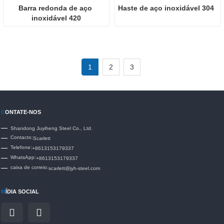
Barra redonda de aço 
Haste de aço inoxidável 304
inoxidável 420
1
2
3
C
ONTATE-NOS
Shandong Juyiheng Steel Co., Ltd.
Contacto:
Scarlett
Telefone:
+8613153179337
WhatsApp:
+8613153179337
caixa de correio:
scarlett@jyh-steel.com
M
ÍDIA SOCIAL