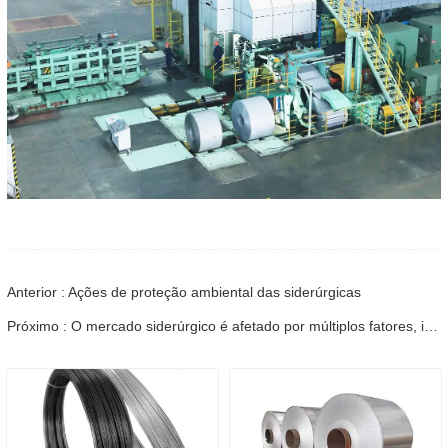
Anterior : Ações de proteção ambiental das siderúrgicas
Próximo : O mercado siderúrgico é afetado por múltiplos fatores, incluindo condições económicas globais, oferta e procura de aço, políticas comerciais e requisitos ambientais.