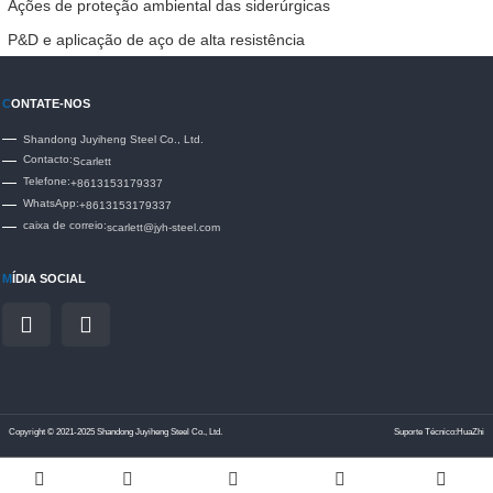
Ações de proteção ambiental das siderúrgicas
P&D e aplicação de aço de alta resistência
C
ONTATE-NOS
Shandong Juyiheng Steel Co., Ltd.
Contacto:
Scarlett
Telefone:
+8613153179337
WhatsApp:
+8613153179337
caixa de correio:
scarlett@jyh-steel.com
M
ÍDIA SOCIAL
Copyright © 2021-2025 Shandong Juyiheng Steel Co., Ltd.
Suporte Técnico:HuaZhi